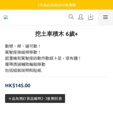
7月全店買滿$800免運費
7月全店買滿$800免運費
歡迎whatsapp查詢各類型日本代購
7月全店買滿$800免運費
挖土車積木 6歲+
動臂、桿、鏟可動！
駕駛座操縱桿移動！
起重機和駕駛座的動作動感十足，很有趣！
履帶透過輔助輪胎移動
包括組裝說明和貼紙
HK$145.00
＊此為預訂貨品需時2-3星期到貨