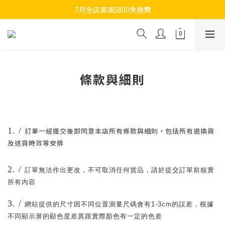
7月全店買滿$800免運費
7月全店買滿$800免運費
歡迎whatsapp查詢各類型日本代購
7月全店買滿$800免運費
條款與細則
1. /
訂單一經提交後即同意本店所有條款與細則，包括所有退換貨
及送貨時效等安排
2. /
訂單無法作出更改，不可取消任何貨品，請於提交訂單前核實
所有內容
3. /
網站提供的尺寸因不同位置測量尺碼會有
1-3cm
的誤差，根據
不同顯示屏的顯色度差異跟實際顏色有一定的色差