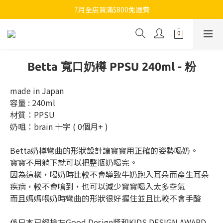
7月全店買滿$800免運費
7月全店買滿$800免運費
歡迎whatsapp查詢各類型日本代購
7月全店買滿$800免運費
Betta 寬口奶樽 PPSU 240ml - 粉
made in Japan
容量 : 240ml
材質：PPSU
奶咀：brain 十字 ( 0個月+ )
Betta奶樽彎曲的形狀設計讓寶寶用正確的姿勢喝奶。
寶寶不用躺下就可以把整瓶奶喝完。 
因為這樣，喝奶時比較不會導致牛奶跑入耳朵而產生耳朵
疾病，較不會嗆到，也可以減少寶寶喝入太多空氣
而且媽媽喂奶時彎曲的形狀很好握住並且比較不會手酸
係日本已經拎左Good Design獎和KIDS DESIGN AWARD