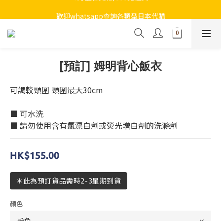
7月全店買滿$800免運費
歡迎whatsapp查詢各類型日本代購
7月全店買滿$800免運費
[預訂] 姆明背心飯衣
可調較頸圍 頸圍最大30cm
■ 可水洗
■ 請勿使用含有氯漂白劑或熒光增白劑的洗滌劑
HK$155.00
＊此為預訂貨品需時2-3星期到貨
顏色