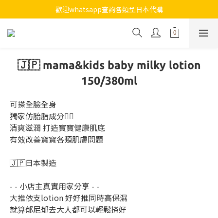
7月全店買滿$800免運費
歡迎whatsapp查詢各類型日本代購
7月全店買滿$800免運費
🇯🇵 mama&kids baby milky lotion
150/380ml
可搽全臉全身
獨家仿胎脂成分👍🏻
清爽滋潤 打造寶寶健康肌底
有效改善寶寶各類肌膚問題
🇯🇵日本製造
- - 小店主真實用家分享 - -
大推依支lotion 好好推同時高保濕
就算郁尼郁去大人都可以輕鬆搽好