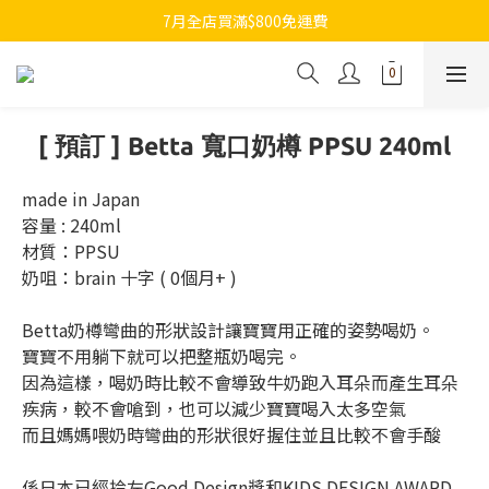
7月全店買滿$800免運費
7月全店買滿$800免運費
歡迎whatsapp查詢各類型日本代購
7月全店買滿$800免運費
[ 預訂 ] Betta 寬口奶樽 PPSU 240ml
made in Japan
容量 : 240ml
材質：PPSU
奶咀：brain 十字 ( 0個月+ )
Betta奶樽彎曲的形狀設計讓寶寶用正確的姿勢喝奶。
寶寶不用躺下就可以把整瓶奶喝完。 
因為這樣，喝奶時比較不會導致牛奶跑入耳朵而產生耳朵
疾病，較不會嗆到，也可以減少寶寶喝入太多空氣
而且媽媽喂奶時彎曲的形狀很好握住並且比較不會手酸
係日本已經拎左Good Design獎和KIDS DESIGN AWARD