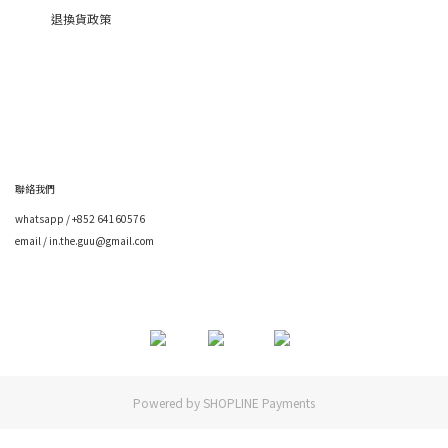
退換貨政策
聯絡我們
whatsapp / +852 64160576
email / in.the.guu@gmail.com
Powered by
SHOPLINE Payments