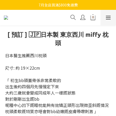
7月全店買滿$800免運費
7月全店買滿$800免運費
歡迎whatsapp查詢各類型日本代購
7月全店買滿$800免運費
[ 預訂 ] 🇯🇵日本製 東京西川 miffy 枕
頭
日本醫生推薦西川枕頭
尺寸: 約 19×22cm
「 初生bb頭蓋骨係非常柔軟的
出生後約四個月先慢慢定下來
大約三歲就會變成同成年人一樣既狀態
對於剛剛出生既bb
呢種中心凹下既睡枕能夠有效矯正頭形出現微歪斜既情況
枕頭柔軟既特質亦唔會對bb幼嫩既皮膚帶嚟刺激 」