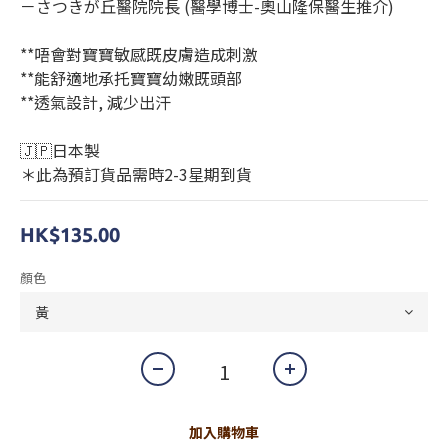
－さつきが丘醫院院長 (醫學博士-奧山隆保醫生推介)
**唔會對寶寶敏感既皮膚造成刺激
**能舒適地承托寶寶幼嫩既頭部
**透氣設計, 減少出汗
🇯🇵日本製
＊此為預訂貨品需時2-3星期到貨
HK$135.00
顏色
加入購物車