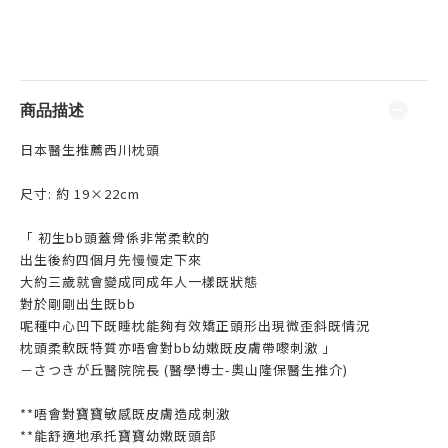
商品描述
日本醫生推薦西川枕頭
尺寸: 約 19×22cm
「 初生bb頭蓋骨係非常柔軟的
出生後約四個月先慢慢定下來
大約三歲就會變成同成年人一樣既狀態
對於剛剛出生既bb
呢種中心凹下既睡枕能夠有效矯正頭形出現微歪斜既情況
枕頭柔軟既特質亦唔會對bb幼嫩既皮膚帶嚟刺激 」
－さつきが丘醫院院長 (醫學博士-奧山隆保醫生推介)
**唔會對寶寶敏感既皮膚造成刺激
**能舒適地承托寶寶幼嫩既頭部