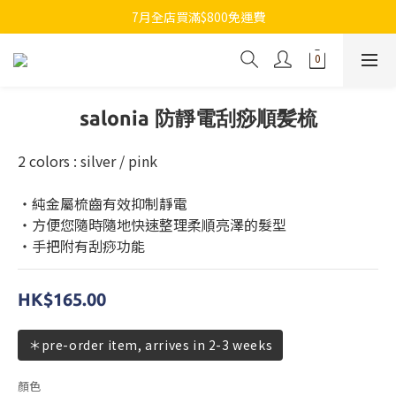
7月全店買滿$800免運費
7月全店買滿$800免運費
歡迎whatsapp查詢各類型日本代購
7月全店買滿$800免運費
salonia 防靜電刮痧順髪梳
2 colors : silver / pink 
・純金屬梳齒有效抑制靜電
・方便您隨時隨地快速整理柔順亮澤的髮型
・手把附有刮痧功能
HK$165.00
＊pre-order item, arrives in 2-3 weeks
顏色