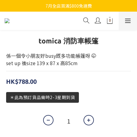
7月全店買滿$800免運費
7月全店買滿$800免運費
歡迎whatsapp查詢各類型日本代購
7月全店買滿$800免運費
tomica 消防車帳篷
係一個令小朋友好busy既多功能帳篷呀 🤭
set up 後size 139 x 87 x 高85cm
HK$788.00
＊此為預訂貨品需時2-3星期到貨